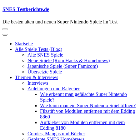
Skip
SNES-Testberichte.de
to
content
Die besten alten und neuen Super Nintendo Spiele im Test
Startseite
Alle Spiele Tests (Blog)
Alte SNES Spiele
Neue Spiele (Rom Hacks & Homebrews)
Japanische Spiele (Super Famicom)
Übersetzte Spiele
Themen & Interviews
Interviews
Anleitungen und Ratgeber
Wie erkennt man gefälschte Super Nintendo
Spiele?
Wie kann man ein Super Nintendo Spiel öffnen?
Filzstift von Modulen entfernen mit dem Edding
8860
Aufkleber von Modulen entfernen mit dem
Edding 8180
Comics, Mangas und Bücher
Geplante SNES Homebrews